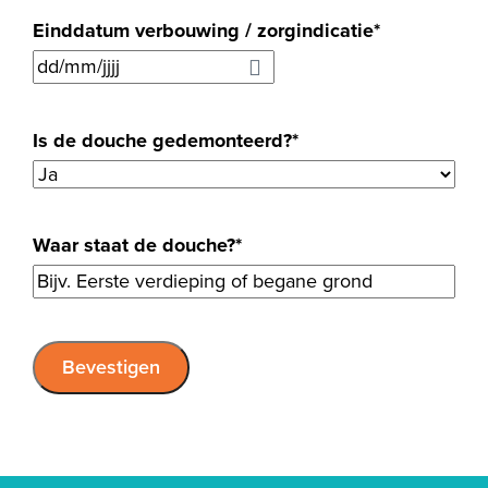
Einddatum verbouwing / zorgindicatie
*
DD
slash
MM
Is de douche gedemonteerd?
*
slash
JJJJ
Waar staat de douche?
*